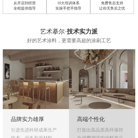
强大企业后盾
原装供货
全程支持
无需胆量投资
保障不压货
投资小回本快
艺术摹尔·
技术实力派
好的艺术涂料，更需要高超的涂刷工艺
品牌实力雄厚
高端个性化
引进先进科研成果生产
打造出高品质高环保符