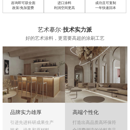
从开店到经营
10大培训体系
免费售后支持
全程提供指导
实操手把手指导
让你无售后之忧
艺术摹尔·
技术实力派
好的艺术涂料，更需要高超的涂刷工艺
品牌实力雄厚
高端个性化
引进先进科研成果生产
打造出高品质高环保符